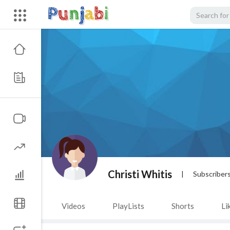
Christi Whitis
|
Subscriber
Videos
PlayLists
Shorts
Li