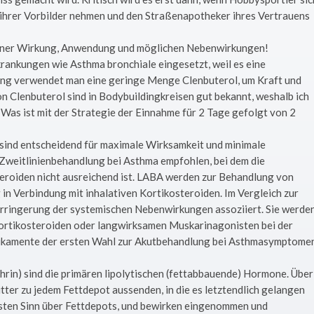
 ihrer Vorbilder nehmen und den Straßenapotheker ihres Vertrauens
 seiner Wirkung, Anwendung und möglichen Nebenwirkungen!
ankungen wie Asthma bronchiale eingesetzt, weil es eine
ning verwendet man eine geringe Menge Clenbuterol, um Kraft und
Clenbuterol sind in Bodybuildingkreisen gut bekannt, weshalb ich
. Was ist mit der Strategie der Einnahme für 2 Tage gefolgt von 2
sind entscheidend für maximale Wirksamkeit und minimale
weitlinienbehandlung bei Asthma empfohlen, bei dem die
roiden nicht ausreichend ist. LABA werden zur Behandlung von
in Verbindung mit inhalativen Kortikosteroiden. Im Vergleich zur
Verringerung der systemischen Nebenwirkungen assoziiert. Sie werde
Kortikosteroiden oder langwirksamen Muskarinagonisten bei der
kamente der ersten Wahl zur Akutbehandlung bei Asthmasymptome
rin) sind die primären lipolytischen (fettabbauende) Hormone. Über
er zu jedem Fettdepot aussenden, in die es letztendlich gelangen
rsten Sinn über Fettdepots, und bewirken eingenommen und