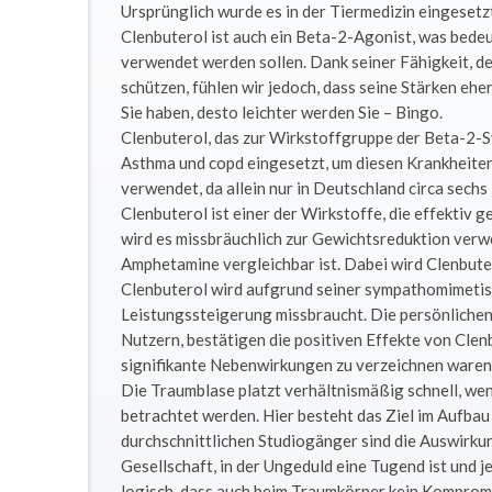
Ursprünglich wurde es in der Tiermedizin eingesetz
Clenbuterol ist auch ein Beta-2-Agonist, was bedeut
verwendet werden sollen. Dank seiner Fähigkeit, de
schützen, fühlen wir jedoch, dass seine Stärken eh
Sie haben, desto leichter werden Sie – Bingo.
Clenbuterol, das zur Wirkstoffgruppe der Beta-2
Asthma und copd eingesetzt, um diesen Krankheiten
verwendet, da allein nur in Deutschland circa sech
Clenbuterol ist einer der Wirkstoffe, die effektiv
wird es missbräuchlich zur Gewichtsreduktion verw
Amphetamine vergleichbar ist. Dabei wird Clenbute
Clenbuterol wird aufgrund seiner sympathomimetis
Leistungssteigerung missbraucht. Die persönlichen
Nutzern, bestätigen die positiven Effekte von Clen
signifikante Nebenwirkungen zu verzeichnen waren
Die Traumblase platzt verhältnismäßig schnell, we
betrachtet werden. Hier besteht das Ziel im Aufbau
durchschnittlichen Studiogänger sind die Auswirkun
Gesellschaft, in der Ungeduld eine Tugend ist und je
logisch, dass auch beim Traumkörper kein Kompromi