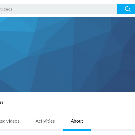
rs
ked videos
Activities
About