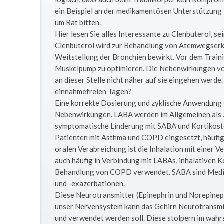
ein Beispiel an der medikamentösen Unterstützung
um Rat bitten.
Hier lesen Sie alles Interessante zu Clenbuterol,
Clenbuterol wird zur Behandlung von Atemwegserkr
Weitstellung der Bronchien bewirkt. Vor dem Trai
Muskelpump zu optimieren. Die Nebenwirkungen von 
an dieser Stelle nicht näher auf sie eingehen werde
einnahmefreien Tagen?
Eine korrekte Dosierung und zyklische Anwendung 
Nebenwirkungen. LABA werden im Allgemeinen als Z
symptomatische Linderung mit SABA und Kortikoste
Patienten mit Asthma und COPD eingesetzt, häufig 
oralen Verabreichung ist die Inhalation mit einer 
auch häufig in Verbindung mit LABAs, inhalativen 
Behandlung von COPD verwendet. SABA sind Medi
und -exazerbationen.
Diese Neurotransmitter (Epinephrin und Norepineph
unser Nervensystem kann das Gehirn Neurotransmitt
und verwendet werden soll. Diese stolpern im wah