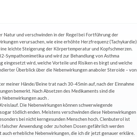
r Natur und verschwinden in der Regel bei Fortführung der
irkungen verursachen, wie eine erhöhte Herzfrequenz (Tachykardie)
eine leichte Steigerung der Körpertemperatur und Kopfschmerzen.
er β2-Sympathomimetika und wird zur Behandlung von Asthma
g eingesetzt wird, welche Vorteile und Risiken es birgt und welche
undierter Überblick über die Nebenwirkungen anaboler Steroide – von
ter meiner Hände/Beine trat nach 30-45min auf, nach der Einnahme
rkungen bemerkt. Nach Absetzen des Medikaments sind die
e Nebenwirkungen auch .
 Kreislauf. Die Nebenwirkungen können schwerwiegende
en sogar tödlich enden. Meistens verschwinden diese Nebenwirkungen
besonders bei nicht kerngesunden Menschen hoch. Clenbuterol ist
ei falscher Anwendung oder zu hohen Dosen gefährlich werden
at auch erhebliche Nebenwirkungen, die ich dir jetzt genauer erkläre.