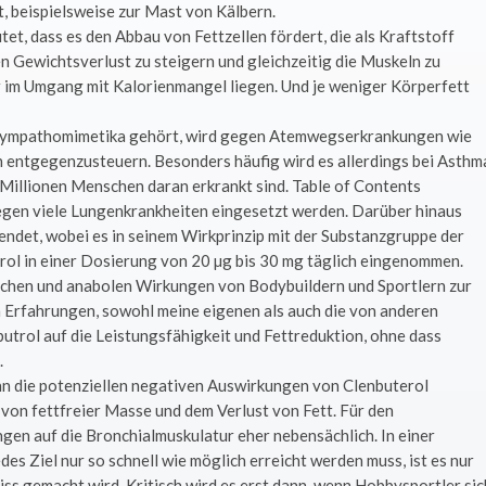
t, beispielsweise zur Mast von Kälbern.
et, dass es den Abbau von Fettzellen fördert, die als Kraftstoff
n Gewichtsverlust zu steigern und gleichzeitig die Muskeln zu
er im Umgang mit Kalorienmangel liegen. Und je weniger Körperfett
-Sympathomimetika gehört, wird gegen Atemwegserkrankungen wie
 entgegenzusteuern. Besonders häufig wird es allerdings bei Asthm
s Millionen Menschen daran erkrankt sind. Table of Contents
 gegen viele Lungenkrankheiten eingesetzt werden. Darüber hinaus
endet, wobei es in seinem Wirkprinzip mit der Substanzgruppe der
rol in einer Dosierung von 20 µg bis 30 mg täglich eingenommen.
chen und anabolen Wirkungen von Bodybuildern und Sportlern zur
 Erfahrungen, sowohl meine eigenen als auch die von anderen
butrol auf die Leistungsfähigkeit und Fettreduktion, ohne dass
.
nn die potenziellen negativen Auswirkungen von Clenbuterol
 von fettfreier Masse und dem Verlust von Fett. Für den
gen auf die Bronchialmuskulatur eher nebensächlich. In einer
des Ziel nur so schnell wie möglich erreicht werden muss, ist es nur
ss gemacht wird. Kritisch wird es erst dann, wenn Hobbysportler sic