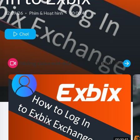
Exchange |
02/09/26
·
Phim & Hoạt hình
·
00:00:45
Quick & Easy
Chơi
Login Tutorial
Tìm hiểu thêm
Những video mới nhất
00:00:45