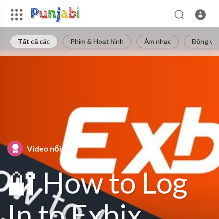
Tất cả các
Phim & Hoạt hình
Âm nhạc
Động vật
Video nổi bật
🔐 How to Log
In to Exbix