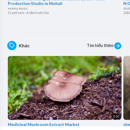
Production Studio in Mohali
N D
xeemu music
sha
1 Lượt xem
·
3 năm trước kia
228 
Tìm hiểu thêm
Khác
0:30
Medicinal Mushroom Extract Market
she
CassieMRFR
xee