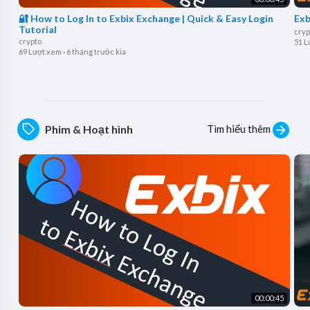
🔐 How to Log In to Exbix Exchange | Quick & Easy Login
Exb
Tutorial
cryp
crypto
51 L
69 Lượt xem
·
6 tháng trước kia
Tìm hiểu thêm
Phim & Hoạt hình
00:00:45