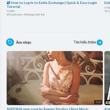
🔐 How to Log In to Exbix Exchange | Quick & Easy Login
Exb
Tutorial
cryp
crypto
51 L
69 Lượt xem
·
6 tháng trước kia
Tìm hiểu thêm
Âm nhạc
0:23
SHEESHA new song by Xeemu Studios | Best Music
Aah